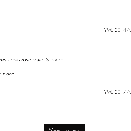
YME 2014/
res - mezzosopraan & piano
n piano
YME 2017/
Meer laden