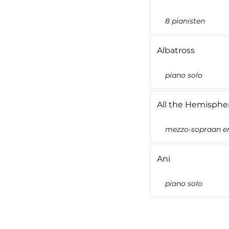
8 pianisten
Albatross
piano solo
All the Hemisphe
mezzo-sopraan e
Ani
piano solo