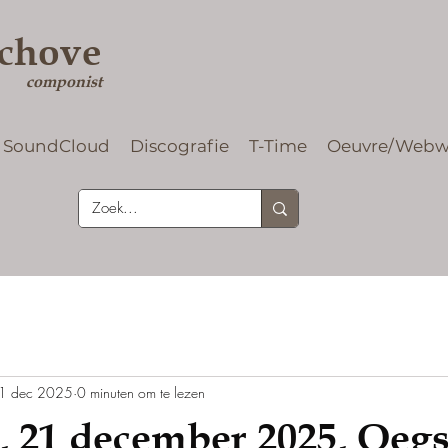
rchove
componist
SoundCloud
Discografie
T-Time
Oeuvre/Webw
1 dec 2025
0 minuten om te lezen
, 21 december 2025, Oegs