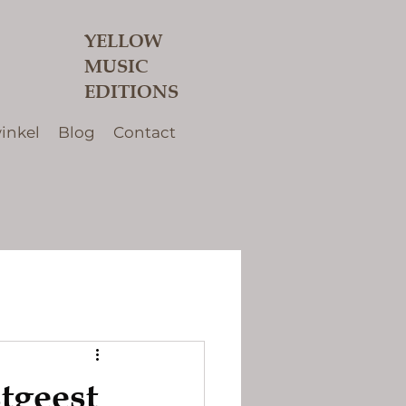
YELLOW
MUSIC
EDITIONS
inkel
Blog
Contact
tgeest