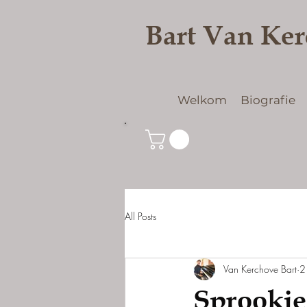
Bart Van Ke
Welkom
Biografie
All Posts
Van Kerchove Bart
2
Sprookje