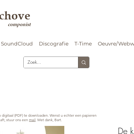
rchove
componist
SoundCloud
Discografie
T-Time
Oeuvre/Webw
ijn digitaal (PDF) te downloaden. Wenst u echter een papieren
kaft, stuur ons een
mail
. Met dank, Bart.
De k