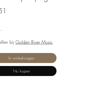
Prijs
51
-
ellen bij
Golden River Music
In winkelwagen
Nu kopen