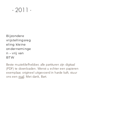
- 2011 -
Bijzondere
vrijstellingsreg
eling kleine
onderneminge
n – vrij van
BTW
Beste muziekliefhebber, alle partituren zijn digitaal
(PDF) te downloaden. Wenst u echter een papieren
exemplaar, origineel uitgevoerd in harde kaft, stuur
ons een
mail
. Met dank, Bart.
Zandweg 6, 9870 Zulte (Machelen)
info@yellowmusiceditions.be
Tel:
+32(0)494 28 52 34