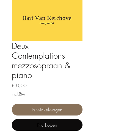
Deux
Contemplations -
mezzosopraan &
piano
Prijs
€ 0,00
incl.Btw
In winkelwagen
Nu kopen