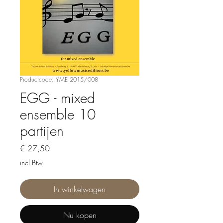
Productcode: YME 2015/008
EGG - mixed
ensemble 10
partijen
Prijs
€ 27,50
incl.Btw
In winkelwagen
Nu kopen