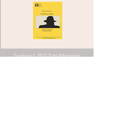
Zandweg 6, 9870 Zulte (Machelen)
info@yellowmusiceditions.be
Tel:
+32(0)494 28 52 34
COMPONISTEN ARCHIPEL
VLAANDEREN
Voorwaarden