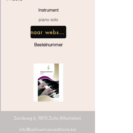
Instrument
piano solo
naar webshop
Bestelnummer
Zandweg 6, 9870 Zulte (Machelen)
info@yellowmusiceditions.be