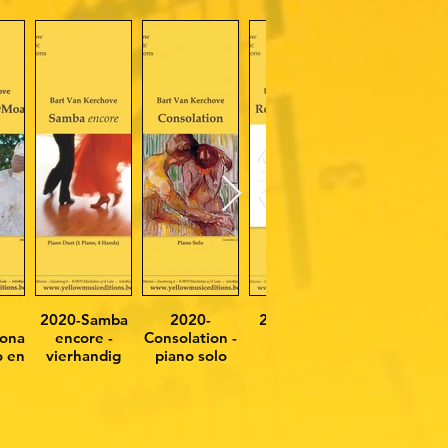
2020-Samba
2020-
2019-Rope
onaatMoaln-
encore -
Consolation -
Skipping
o en
vierhandig
piano solo
res