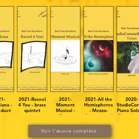
21-
2021-Raveel
2021-
2021-All the
2020-
iana -
4 You - brass
Moment
Hemispheres
StudioCor
 duet
quintet
Musical -
- Mezzo-
Piano Sol
Piano
Soprano and
Duet-low
Piano
Voir l'œuvre complète