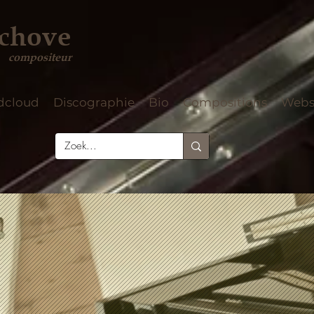
rchove
compositeur
dcloud
Discographie
Bio
Compositions
Web