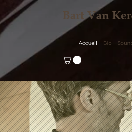
Bart Van Ke
Accueil
Bio
Soun