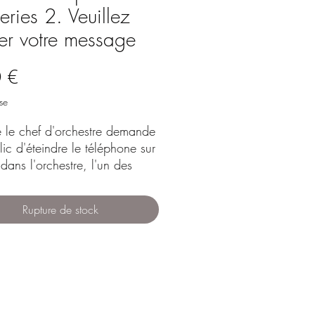
eries 2. Veuillez
ser votre message
Prix
 €
se
e le chef d'orchestre demande
ic d'éteindre le téléphone sur
dans l'orchestre, l'un des
nes sonne et la pièce
nce !
Rupture de stock
r de la sonnerie originale
 Bart Van Kerchove crée une
 pièce pour l'orchestre à
 avancé.
eurs sont mis au défi de jouer
anière mélodieuse très lente