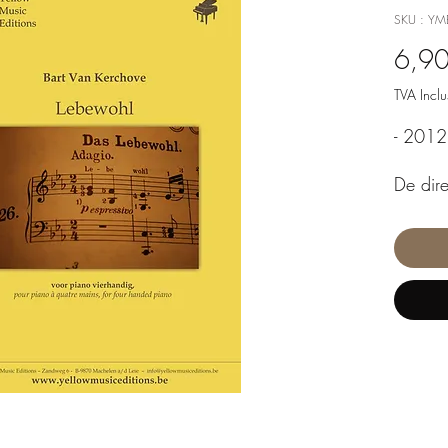
SKU : YM
6,90
TVA Inclu
- 2012 
De dire
meilleu
autour
très ch
Saeren
Écoute