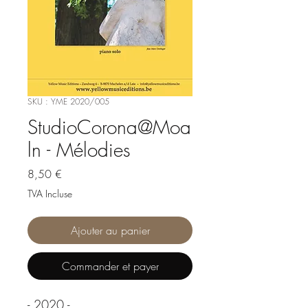
SKU : YME 2020/005
StudioCorona@Moa
ln - Mélodies
Prix
8,50 €
TVA Incluse
Ajouter au panier
Commander et payer
- 2020 -