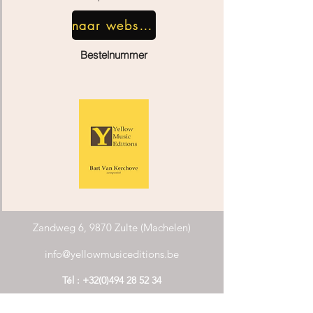
naar webshop
Bestelnummer
Zandweg 6, 9870 Zulte (Machelen)
info@yellowmusiceditions.be
Tél :
+32(0)494 28 52 34