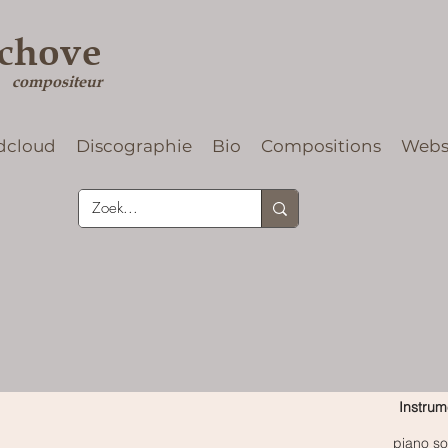
rchove
compositeur
dcloud
Discographie
Bio
Compositions
Web
Instrum
piano so