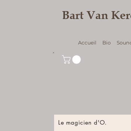
Bart Van Ke
Accueil
Bio
Soun
Le magicien d'O.