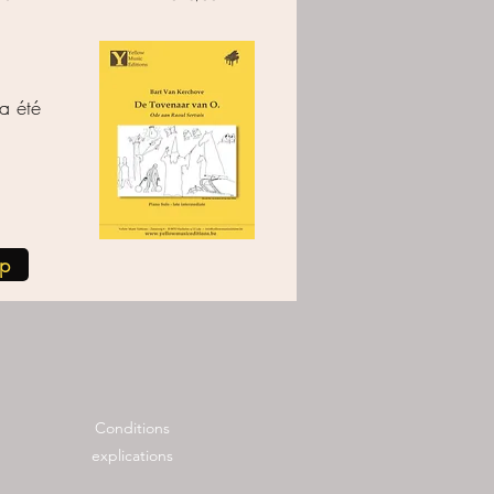
a été
op
Conditions
explications