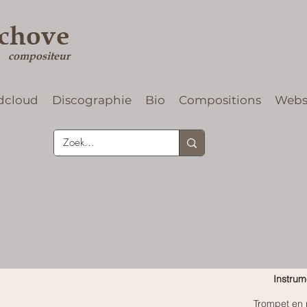
rchove
compositeur
dcloud
Discographie
Bio
Compositions
Web
Instrum
Trompet en 