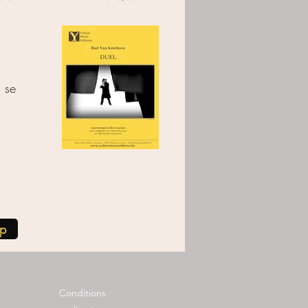
s se
op
Conditions