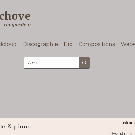
rchove
compositeur
dcloud
Discographie
Bio
Compositions
Web
Instrum
ûte & piano
dwarsfluit e