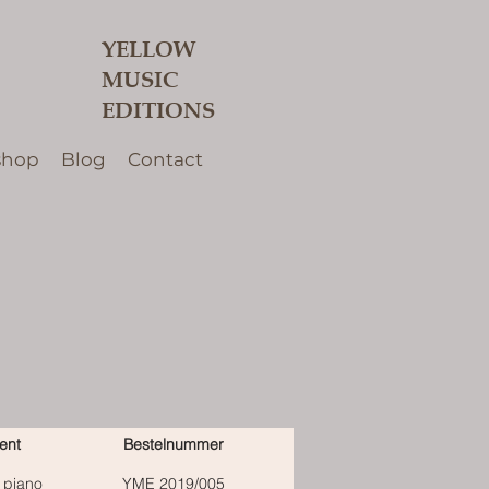
YELLOW
MUSIC
EDITIONS
shop
Blog
Contact
ent
Bestelnummer
n piano
YME 2019/005