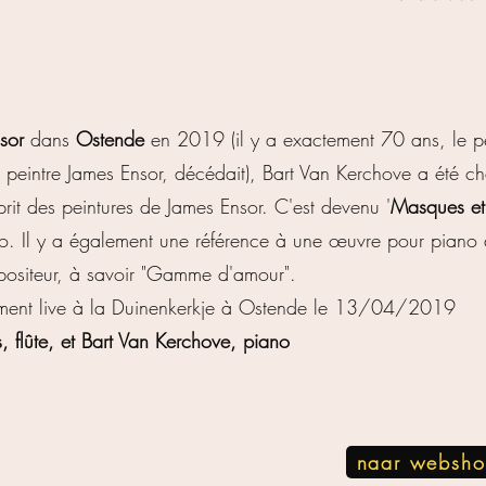
sor
dans
Ostende
en 2019 (il y a exactement 70 ans, le pe
e peintre James Ensor, décédait), Bart Van Kerchove a été c
rit des peintures de James Ensor. C'est devenu '
Masques et
ano. Il y a également une référence à une œuvre pour piano
positeur, à savoir "Gamme d'amour".
trement live à la Duinenkerkje à Ostende le 13/04/2019
 flûte, et Bart Van Kerchove, piano
naar websh