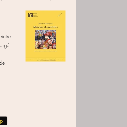
intre
hargé
 de
op