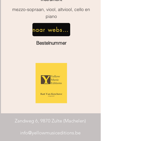
mezzo-sopraan, viool, altviool, cello en
piano
naar webshop
Bestelnummer
Zandweg 6, 9870 Zulte (Machelen)
info@yellowmusiceditions.be