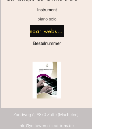
Instrument
piano solo
naar webshop
Bestelnummer
Zandweg 6, 9870 Zulte (Machelen)
info@yellowmusiceditions.be