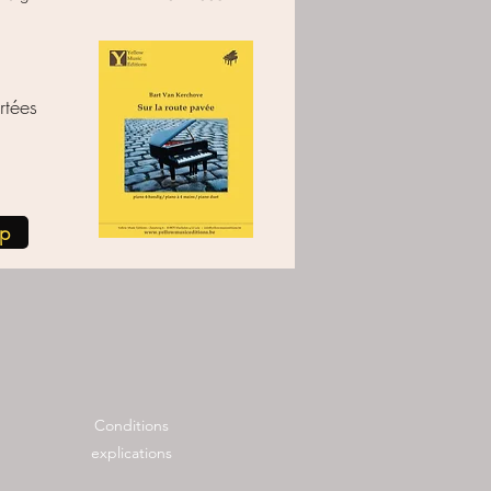
rtées
op
Conditions
explications