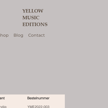
YELLOW
MUSIC
EDITIONS
shop
Blog
Contact
ent
Bestelnummer
ndig
YME2022-003