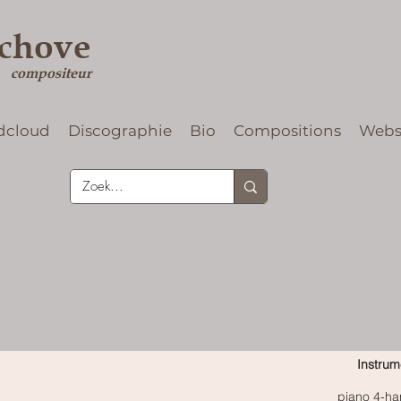
rchove
compositeur
dcloud
Discographie
Bio
Compositions
Web
Instrum
piano 4-ha