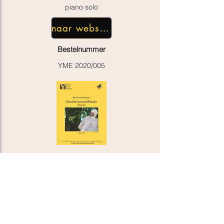
piano solo
naar webshop
Bestelnummer
YME 2020/005
Zandweg 6, 9870 Zulte (Machelen)
info@yellowmusiceditions.be
Tél :
+32(0)494 28 52 34